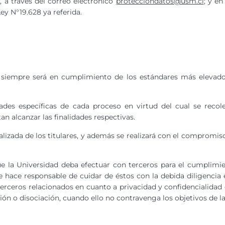
, a través del correo electrónico
protecciondatos@usm.cl
; y en
ey N°19.628 ya referida.
d siempre será en cumplimiento de los estándares más elevado
lidades específicas de cada proceso en virtud del cual se reco
n alcanzar las finalidades respectivas.
lizada de los titulares, y además se realizará con el compromis
e la Universidad deba efectuar con terceros para el cumplimie
 hace responsable de cuidar de éstos con la debida diligencia ex
rceros relacionados en cuanto a privacidad y confidencialidad 
 o disociación, cuando ello no contravenga los objetivos de la 